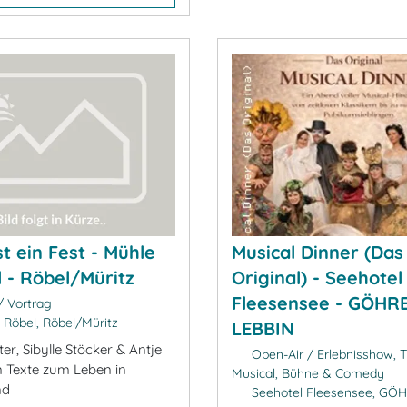
st ein Fest - Mühle
Musical Dinner (Das
l - Röbel/Müritz
Original) - Seehotel
Fleesensee - GÖHR
 Vortrag
 Röbel, Röbel/Müritz
LEBBIN
er, Sibylle Stöcker & Antje
Open-Air / Erlebnisshow, T
en Texte zum Leben in
Musical, Bühne & Comedy
nd
Seehotel Fleesensee, GÖ