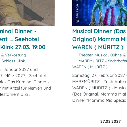
minal Dinner -
Musical Dinner (Das
nt … Seehotel
Original) Mamma Mia
Klink 27.03. 19:00
WAREN ( MÜRITZ )
k & Verkostung
Theater, Musical, Bühne 
 Schloss Klink
MAREMÜRITZ - Yachthafen
WAREN ( MÜRITZ )
6. Januar 2027 und
Samstag, 27. Februar 2027 
7. März 2027 - Seehotel
MAREMÜRITZ - Yachthafen 
nk - Das Kriminal Dinner -
WAREN ( MÜRITZ ) - Musica
r mit Kitzel für Nerven und
(Das Original) Mamma Mia! 
estament à la ...
Dinner "Mamma Mia Special
27.02.2027