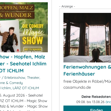
- Anzeige -
how - Hopfen, Malz
r - Seehotel Ichlim
Ferienwohnungen 
OT ICHLIM
Ferienhäuser
 / Erlebnisshow, Theater,
freie Objekte in Röbel/Mür
ühne & Comedy
casamundo.de
 Ichlim, LÄRZ OT ICHLIM
5. August 2026 - Seehotel
Deine Reisedaten
ÄRZ OT ICHLIM - Magic Show
09.08. bis 13.08.26
än
Malz & Wunder - Magic Show
Finden