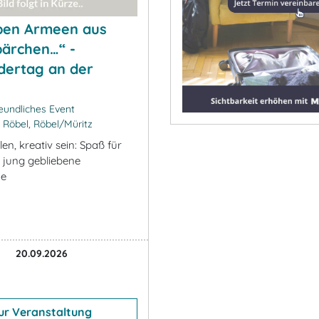
ben Armeen aus
ärchen…“ -
dertag an der
eundliches Event
 Röbel, Röbel/Müritz
len, kreativ sein: Spaß für
 jung gebliebene
ne
20.09.2026
ur Veranstaltung