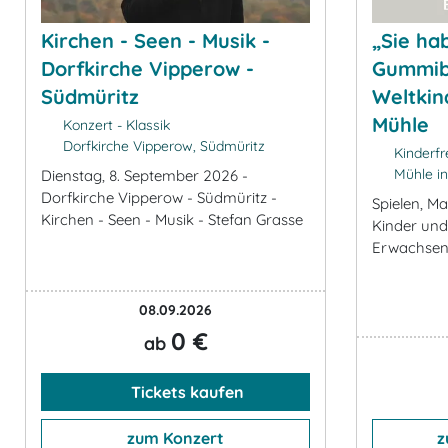
Kirchen - Seen - Musik -
„Sie ha
Dorfkirche Vipperow -
Gummib
Südmüritz
Weltkin
Mühle
Konzert - Klassik
Dorfkirche Vipperow, Südmüritz
Kinderfr
Mühle in
Dienstag, 8. September 2026 -
Dorfkirche Vipperow - Südmüritz -
Spielen, Ma
Kirchen - Seen - Musik - Stefan Grasse
Kinder und
Erwachse
08.09.2026
0 €
ab
Tickets kaufen
zum Konzert
z