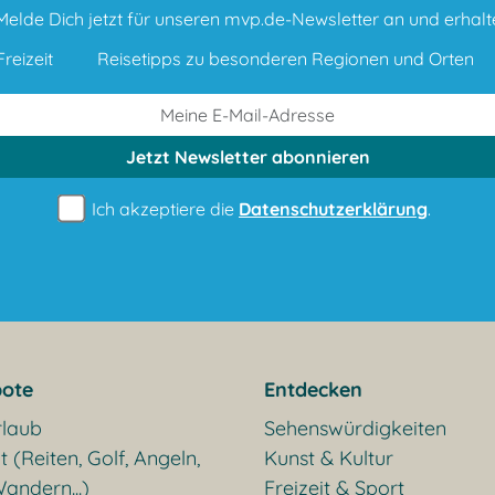
Melde Dich jetzt für unseren mvp.de-Newsletter an und erhalt
reizeit
Reisetipps zu besonderen Regionen und Orten
Jetzt Newsletter
abonnieren
Ich akzeptiere die
Datenschutzerklärung
.
ote
Entdecken
rlaub
Sehenswürdigkeiten
t (Reiten, Golf, Angeln,
Kunst & Kultur
andern...)
Freizeit & Sport