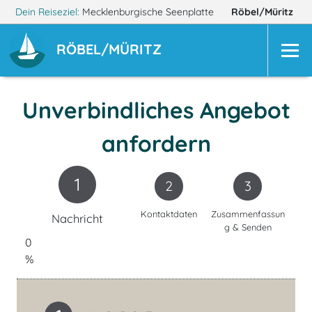
Dein Reiseziel:
Mecklenburgische Seenplatte
Röbel/Müritz
RÖBEL/MÜRITZ
Unverbindliches Angebot
anfordern
1
2
3
Kontaktdaten
Zusammenfassun
Nachricht
g & Senden
0
%