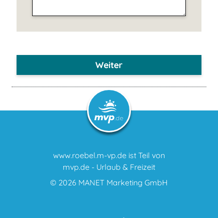
Weiter
www.roebel.m-vp.de ist Teil von
mvp.de - Urlaub & Freizeit
© 2026
MANET Marketing GmbH