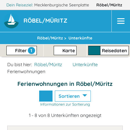
Dein Reiseziel:
Mecklenburgische Seenplatte
Röbel/Müritz
RÖBEL/MÜRITZ
Röbel/Müritz >
Unterkünfte
Filter
1
Karte
Reisedaten
Du bist hier:
Röbel/Müritz
Unterkünfte
Ferienwohnungen
Ferienwohnungen in Röbel/Müritz
Sortieren
Informationen zur Sortierung
1 - 8 von 8 Unterkünften angezeigt