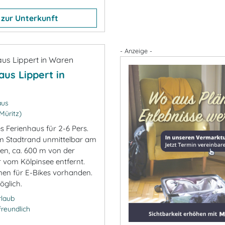
zur Unterkunft
- Anzeige -
aus Lippert in
aus
üritz)
s Ferienhaus für 2-6 Pers.
m Stadtrand unmittelbar am
en, ca. 600 m von der
r vom Kölpinsee entfernt.
nen für E-Bikes vorhanden.
öglich.
rlaub
freundlich