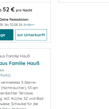
52 €
b
pro Nacht
Deine Reisedaten:
08. bis 10.08.26
ändern
age
zur Unterkunft
aus Familie Hauß
aus
üritz)
 vermietetes 3-Sterne-
 (Nichtraucher), 53 qm
berdachter Terrasse.
g: WZ, Küche, SZ und Bad
wiese, Schaukel für die