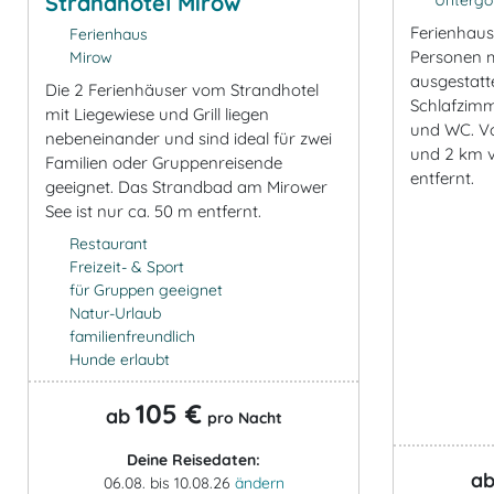
Strandhotel Mirow
Untergöh
Ferienhaus 
Ferienhaus
Personen 
Mirow
ausgestatt
Die 2 Ferienhäuser vom Strandhotel
Schlafzim
mit Liegewiese und Grill liegen
und WC. Vo
nebeneinander und sind ideal für zwei
und 2 km 
Familien oder Gruppenreisende
entfernt.
geeignet. Das Strandbad am Mirower
See ist nur ca. 50 m entfernt.
Restaurant
Freizeit- & Sport
für Gruppen geeignet
Natur-Urlaub
familienfreundlich
Hunde erlaubt
105 €
ab
pro Nacht
Deine Reisedaten:
a
06.08. bis 10.08.26
ändern