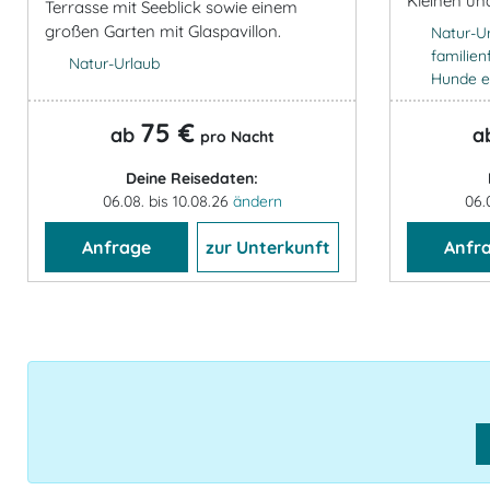
Kleinen un
Terrasse mit Seeblick sowie einem
großen Garten mit Glaspavillon.
Natur-U
familien
Natur-Urlaub
Hunde e
75 €
ab
a
pro Nacht
Deine Reisedaten:
06.08. bis 10.08.26
ändern
06.
Anfrage
zur Unterkunft
Anfr