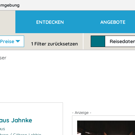
Umgebung
ENTDECKEN
ANGEBOTE
Preise
Reisedate
1
Filter zurücksetzen
ser
- Anzeige -
aus Jahnke
aus