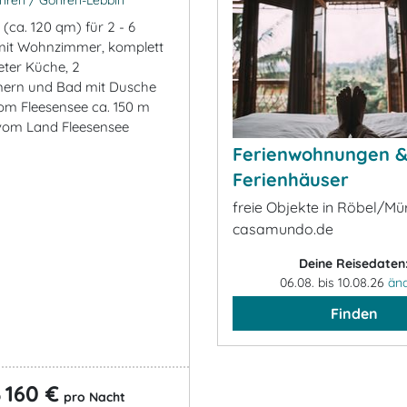
ren / Göhren-Lebbin
(ca. 120 qm) für 2 - 6
mit Wohnzimmer, komplett
eter Küche, 2
mern und Bad mit Dusche
m Fleesensee ca. 150 m
vom Land Fleesensee
Ferienwohnungen 
Ferienhäuser
freie Objekte in Röbel/Mür
casamundo.de
Deine Reisedaten
06.08. bis 10.08.26
än
Finden
160 €
b
pro Nacht