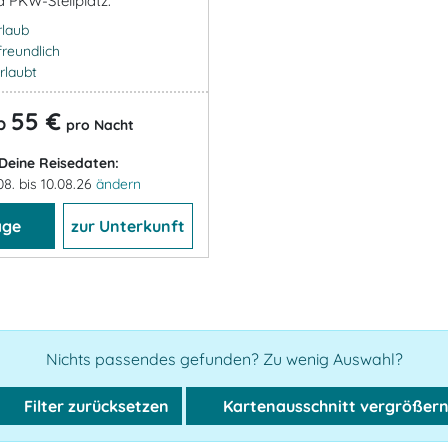
d PKW-Stellplatz.
rlaub
freundlich
rlaubt
55 €
b
pro Nacht
Deine Reisedaten:
08. bis 10.08.26
ändern
age
zur Unterkunft
Nichts passendes gefunden? Zu wenig Auswahl?
Filter zurücksetzen
Kartenausschnitt vergrößer