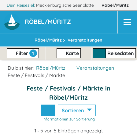
Dein Reiseziel:
Mecklenburgische Seenplatte
Röbel/Müritz
RÖBEL/MÜRITZ
Röbel/Müritz >
Veranstaltungen
Filter
1
Karte
Reisedaten
Du bist hier:
Röbel/Müritz
Veranstaltungen
Feste / Festivals / Märkte
Feste / Festivals / Märkte in
Röbel/Müritz
Sortieren
Informationen zur Sortierung
1 - 5 von 5 Einträgen angezeigt