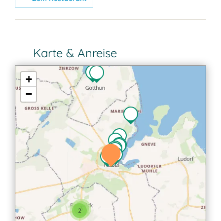
Karte & Anreise
+
−
3
2