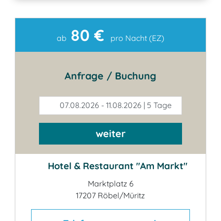
80 €
Kontakt
ab
pro Nacht (EZ)
Anfrage / Buchung
07.08.2026 - 11.08.2026 | 5 Tage
weiter
Hotel & Restaurant "Am Markt"
Marktplatz 6
17207 Röbel/Müritz