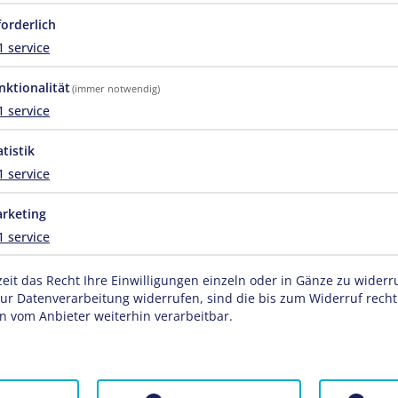
forderlich
1
service
nktionalität
(immer notwendig)
1
service
 km
atistik
1
service
rketing
1
service
© Rudolf 
zeit das Recht Ihre Einwilligungen einzeln oder in Gänze zu wider
zur Datenverarbeitung widerrufen, sind die bis zum Widerruf rech
 vom Anbieter weiterhin verarbeitbar.