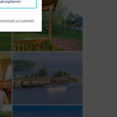
 akzeptieren
reitgestellt von websedit