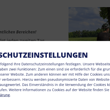
ntlichen Bereichen!
lgt jeden zweiten Tag
SCHUTZEINSTELLUNGEN
der
folgend Ihre Datenschutzeinstellungen festlegen.
Unsere Webseit
haben zwei Funktionen: Zum einen sind sie erforderlich für die gr
unserer Website. Zum anderen können wir mit Hilfe der Cookies unse
r verbessern. Hierzu werden pseudonymisierte Daten von Websit
reis & größte
usgewertet. Das Einverständnis in die Verwendung der Cookies k
© Heinz W
ufen. Weitere Informationen zu Cookies auf der Website finden Sie
lärung
.