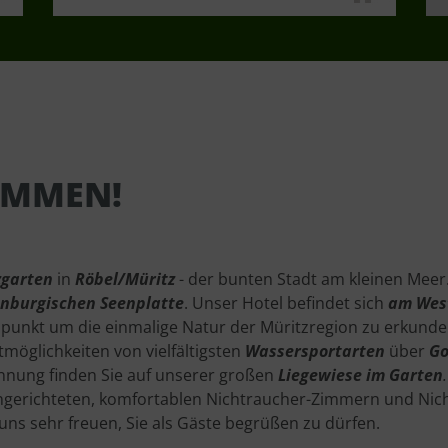
OMMEN!
zgarten
in
Röbel/Müritz
- der bunten Stadt am kleinen Meer
nburgischen Seenplatte
. Unser Hotel befindet sich
am West
gspunkt um die einmalige Natur der Müritzregion zu erkunde
itmöglichkeiten von vielfältigsten
Wassersportarten
über
Go
nnung finden Sie auf unserer großen
Liegewiese im Garten
.
ingerichteten, komfortablen Nichtraucher-Zimmern und Nich
ns sehr freuen, Sie als Gäste begrüßen zu dürfen.