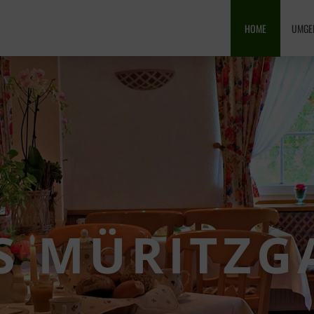
HOME
UMGEB
S MÜRITZG