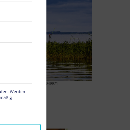
Ullrich, stock.adobe.com 164949971
rufen. Werden
tmäßig