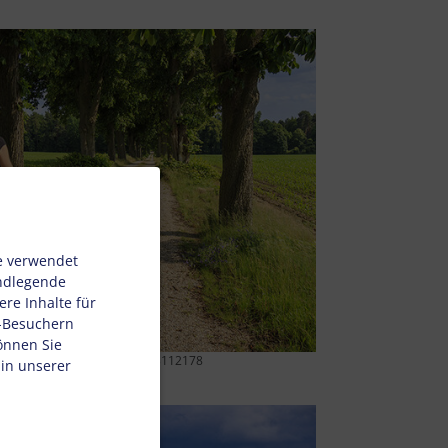
e verwendet
undlegende
re Inhalte für
e-Besuchern
önnen Sie
aldukat, stock.adobe.com 93112178
 in unserer