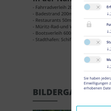
- Fahrradverleih 20m
Er
- Badestrand 200m
↓
- Restaurants 50m und 200m
Fu
- Müritz-Rad-und Wanderweg 200m
↓
- Bootsverleih 600m
- Stadthafen: Schiffsrundfahrten 1,9
St
↓
Ma
↓
Sie haben jeder
Einwilligungen 
erhobenen Daten
BILDERGALERIE