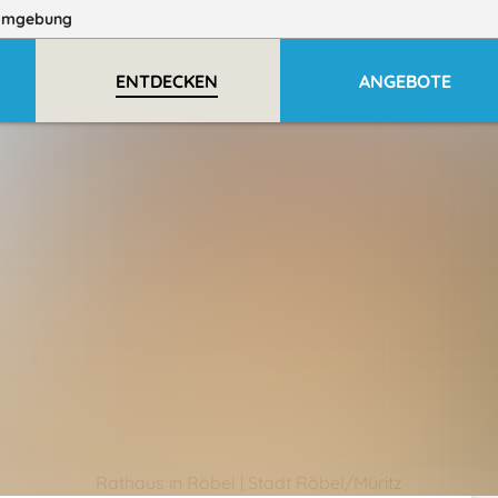
Umgebung
ENTDECKEN
ANGEBOTE
Rathaus in Röbel | Stadt Röbel/Müritz