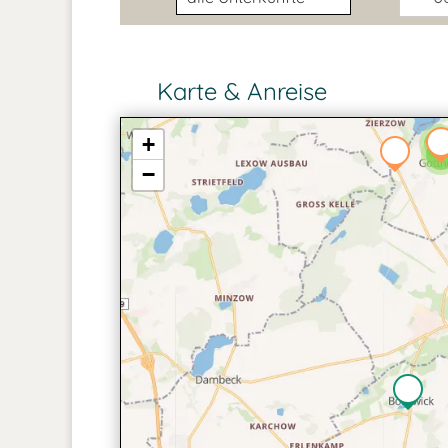
Karte & Anreise
+
2
2
−