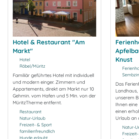
Hotel & Restaurant "Am
Ferienh
Markt"
Apfelba
Knust
Hotel
Röbel/Müritz
Ferienh
Sembzi
Familiär geführtes Hotel mit individuell
und modern einger. Zimmern und
Das Ferien
Appartements, direkt am Markt nur 10
Landhaus, 
Gehmin. vom Hafen und 5 Min. von der
unserem Ba
MüritzTherme entfernt.
Ihnen eine
einen erh
Restaurant
Urlaub an d
Natur-Urlaub
Freizeit- & Sport
Natur-U
familienfreundlich
Freizeit
Hunde erlaubt