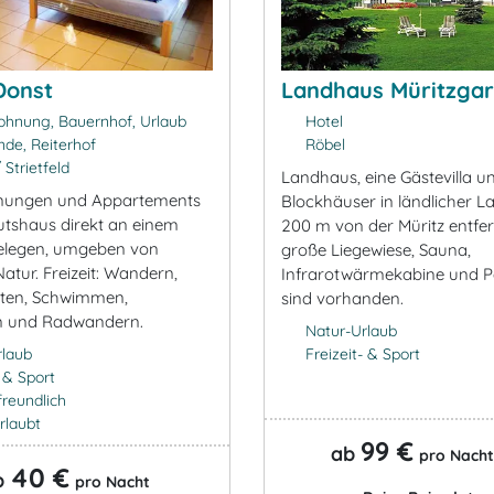
Donst
Landhaus Müritzgar
hnung, Bauernhof, Urlaub
Hotel
de, Reiterhof
Röbel
Strietfeld
Landhaus, eine Gästevilla u
nungen und Appartements
Blockhäuser in ländlicher L
utshaus direkt an einem
200 m von der Müritz entfer
elegen, umgeben von
große Liegewiese, Sauna,
Natur. Freizeit: Wandern,
Infrarotwärmekabine und P
iten, Schwimmen,
sind vorhanden.
n und Radwandern.
Natur-Urlaub
rlaub
Freizeit- & Sport
- & Sport
freundlich
rlaubt
99 €
ab
pro Nacht
40 €
b
pro Nacht