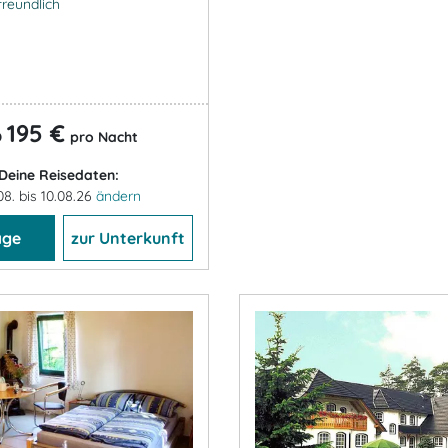
freundlich
195 €
b
pro Nacht
Deine Reisedaten:
08. bis 10.08.26
ändern
age
zur Unterkunft