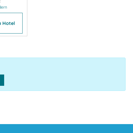
:
dern
 Hotel
n