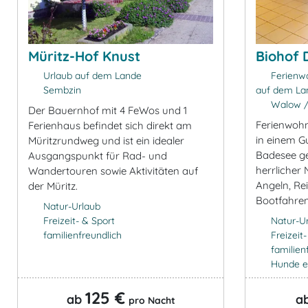
Müritz-Hof Knust
Biohof 
Urlaub auf dem Lande
Ferienwo
Sembzin
auf dem Lan
Walow / 
Der Bauernhof mit 4 FeWos und 1
Ferienwoh
Ferienhaus befindet sich direkt am
in einem G
Müritzrundweg und ist ein idealer
Badesee g
Ausgangspunkt für Rad- und
herrlicher 
Wandertouren sowie Aktivitäten auf
Angeln, Re
der Müritz.
Bootfahre
Natur-Urlaub
Freizeit- & Sport
Natur-U
familienfreundlich
Freizeit
familien
Hunde e
125 €
ab
a
pro Nacht