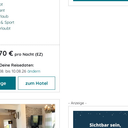
ot
ant
rlaub
- & Sport
rlaubt
70 €
pro Nacht (EZ)
Deine Reisedaten:
08. bis 10.08.26
ändern
age
zum Hotel
- Anzeige -