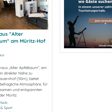
aus "Alter
um" am Müritz-Hof
aus
n
haus „Alter Apfelbaum“, am
in direkter Nähe zu
uernhof (50m), bietet
 behagliche Atmosphäre, für
olsamen und entspannten
er Müritz.
rlaub
- & Sport