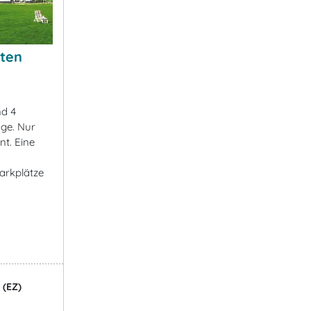
ten
nd 4
age. Nur
nt. Eine
arkplätze
 (EZ)