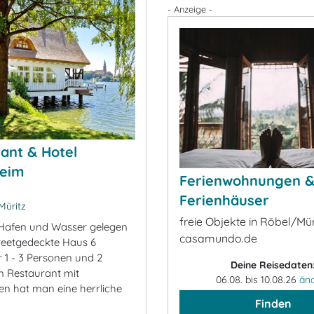
- Anzeige -
ant & Hotel
heim
Ferienwohnungen 
Ferienhäuser
Müritz
freie Objekte in Röbel/Mür
Hafen und Wasser gelegen
casamundo.de
 reetgedeckte Haus 6
 1 - 3 Personen und 2
Deine Reisedaten
m Restaurant mit
06.08. bis 10.08.26
än
en hat man eine herrliche
Finden