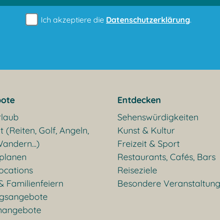
Ich akzeptiere die
Datenschutzerklärung
.
ote
Entdecken
rlaub
Sehenswürdigkeiten
t (Reiten, Golf, Angeln,
Kunst & Kultur
andern...)
Freizeit & Sport
 planen
Restaurants, Cafés, Bars
ocations
Reiseziele
& Familienfeiern
Besondere Veranstaltun
gsangebote
nangebote