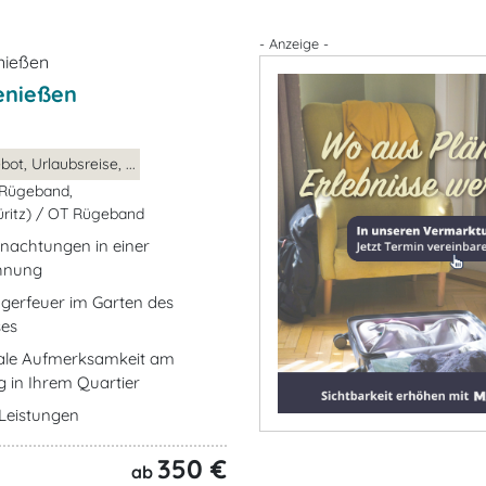
- Anzeige -
enießen
ot, Urlaubsreise, ...
Rügeband,
ritz) / OT Rügeband
nachtungen in einer
hnung
lagerfeuer im Garten des
es
nale Aufmerksamkeit am
g in Ihrem Quartier
e Leistungen
350 €
ab