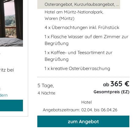
Osterangebot, Kurzurlaubsangebot, ...
Hotel am Müritz-Nationalpark,
Waren (Müritz)
4 x Übernachtungen inkl. Frühstück
1 x Flasche Wasser auf dem Zimmer zur
Begrüßung
&
1 x Kaffee- und Teesortiment zur
Begrüßung
1 x kreative Osterüberraschung
itz bei
365 €
ab
5 Tage,
:
Gesamtpreis (EZ)
4 Nächte
dern
Hotel
Angebotszeitraum: 02.04. bis 06.04.26
zum Angebot