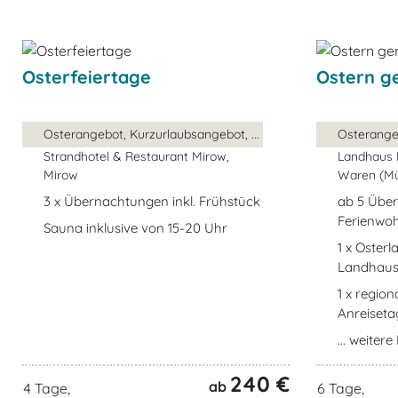
Osterfeiertage
Ostern g
Osterangebot, Kurzurlaubsangebot, ...
Osterangeb
Strandhotel & Restaurant Mirow,
Landhaus 
Mirow
Waren (Mü
3 x Übernachtungen inkl. Frühstück
ab 5 Über
Ferienwo
Sauna inklusive von 15-20 Uhr
1 x Oster
Landhaus
1 x regio
Anreiseta
... weiter
240 €
ab
4 Tage,
6 Tage,