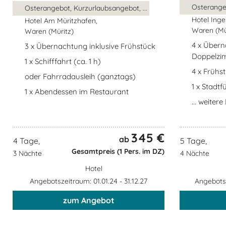
Osterangeb
Osterangebot, Kurzurlaubsangebot, ...
Hotel Inge
Hotel Am Müritzhafen,
Waren (Mü
Waren (Müritz)
4 x Über
3 x Übernachtung inklusive Frühstück
Doppelzi
1 x Schifffahrt (ca. 1 h)
4 x Frühs
oder Fahrradausleih (ganztags)
1 x Stadt
1 x Abendessen im Restaurant
... weiter
345 €
ab
4 Tage,
5 Tage,
Gesamtpreis (1 Pers. im DZ)
3 Nächte
4 Nächte
Hotel
Angebotszeitraum: 01.01.24 - 31.12.27
Angebotsz
zum Angebot