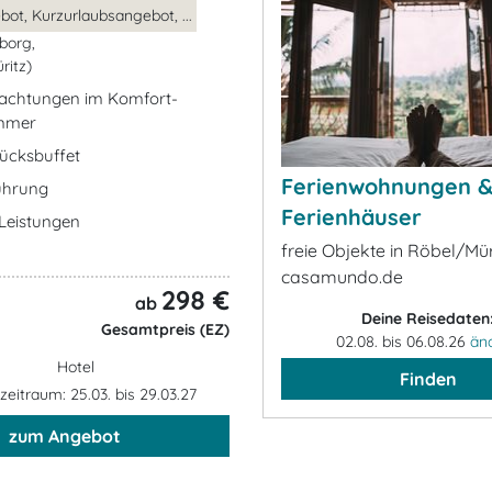
ot, Kurzurlaubsangebot, ...
borg,
ritz)
nachtungen im Komfort-
mmer
tücksbuffet
Ferienwohnungen 
führung
Ferienhäuser
e Leistungen
freie Objekte in Röbel/Mür
casamundo.de
298 €
ab
Deine Reisedaten
Gesamtpreis (EZ)
02.08. bis 06.08.26
än
Hotel
Finden
eitraum: 25.03. bis 29.03.27
zum Angebot