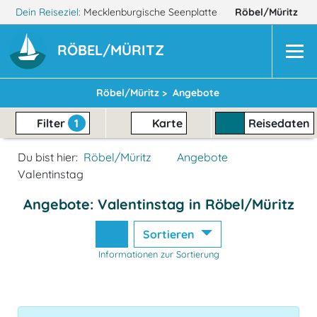
Dein Reiseziel:
Mecklenburgische Seenplatte
Röbel/Müritz
RÖBEL/MÜRITZ
Röbel/Müritz >
Angebote
Filter
1
Karte
Reisedaten
Du bist hier:
Röbel/Müritz
Angebote
Valentinstag
Angebote: Valentinstag in Röbel/Müritz
Sortieren
Informationen zur Sortierung